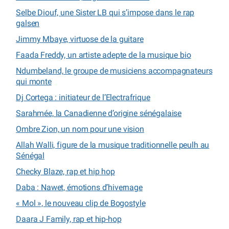
Selbe Diouf, une Sister LB qui s’impose dans le rap
galsen
Jimmy Mbaye, virtuose de la guitare
Faada Freddy, un artiste adepte de la musique bio
Ndumbeland, le groupe de musiciens accompagnateurs
qui monte
Dj Cortega : initiateur de l’Electrafrique
Sarahmée, la Canadienne d’origine sénégalaise
Ombre Zion, un nom pour une vision
Allah Walli, figure de la musique traditionnelle peulh au
Sénégal
Checky Blaze, rap et hip hop
Daba : Nawet, émotions d’hivernage
« Mol », le nouveau clip de Bogostyle
Daara J Family, rap et hip-hop