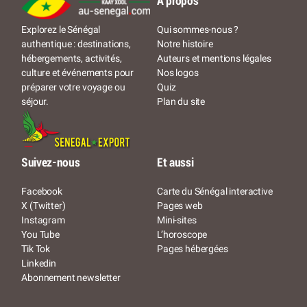
À propos
Qui sommes-nous ?
Explorez le Sénégal
Notre histoire
authentique : destinations,
Auteurs et mentions légales
hébergements, activités,
Nos logos
culture et événements pour
Quiz
préparer votre voyage ou
Plan du site
séjour.
Suivez-nous
Et aussi
Facebook
Carte du Sénégal interactive
X (Twitter)
Pages web
Instagram
Mini-sites
You Tube
L’horoscope
Tik Tok
Pages hébergées
Linkedin
Abonnement newsletter