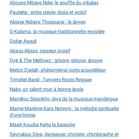
Alioune Mbaye Nder, le souffle du mbalax
Paulette : entre créole, diola et wolof
Ablaye Ndiaye Thiossane : le doyen
G-Kalama, la musique traditionnelle revisitée
Didier Awadi
Abass Abass, rappeur incisif
Dyé & The Mellowz : groove, groove, groove
Metzo Djatah, phénoménal roots acoustikeur
Timshel Band : l’univers Roots Reggae
Naby, un talent muri à bonne école
Mariétou Sissokho, diva de la musique mandingue
Mame Marème Kara Noreyni : la mélodie spirituelle
d’une lionne
Maah Koudia Keïta la bassiste
Seynabou Diop, danseuse, choriste, chorégraphe et