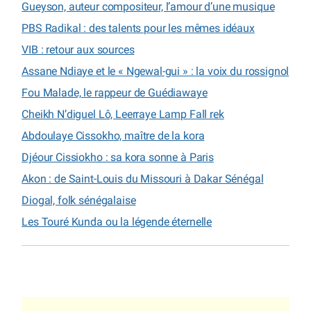
Gueyson, auteur compositeur, l’amour d’une musique
PBS Radikal : des talents pour les mêmes idéaux
VIB : retour aux sources
Assane Ndiaye et le « Ngewal-gui » : la voix du rossignol
Fou Malade, le rappeur de Guédiawaye
Cheikh N’diguel Lô, Leerraye Lamp Fall rek
Abdoulaye Cissokho, maître de la kora
Djéour Cissiokho : sa kora sonne à Paris
Akon : de Saint-Louis du Missouri à Dakar Sénégal
Diogal, folk sénégalaise
Les Touré Kunda ou la légende éternelle