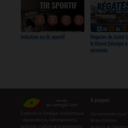
Initiation au tir sportif
Régates de Saint-L
le fleuve Sénégal 
pirogues
À propos
Explorez le Sénégal authentique
Qui sommes-nous 
: destinations, hébergements,
Notre histoire
activités, culture et événements
Auteurs et mention