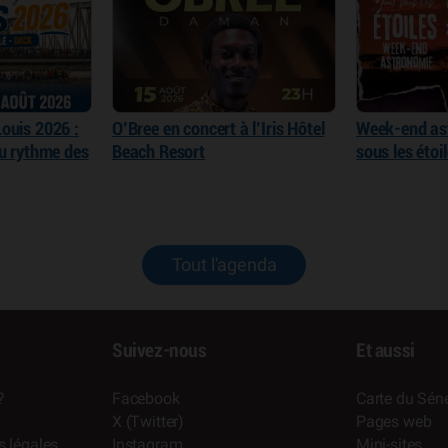
ouis 2026 :
O’Bree en concert à l’Iris Hôtel
Week-end as
au rythme des
Beach Resort
sous les éto
Tout l'agenda
Suivez-nous
Et aussi
?
Facebook
Carte du Séné
X (Twitter)
Pages web
s légales
Instagram
Mini-sites