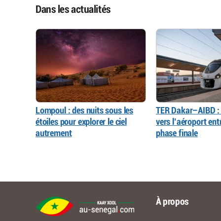
Dans les actualités
Lompoul : des nuits sous les
TER Dakar–AIBD : 
étoiles pour explorer le ciel
vers l’aéroport ent
autrement
phase finale
À propos