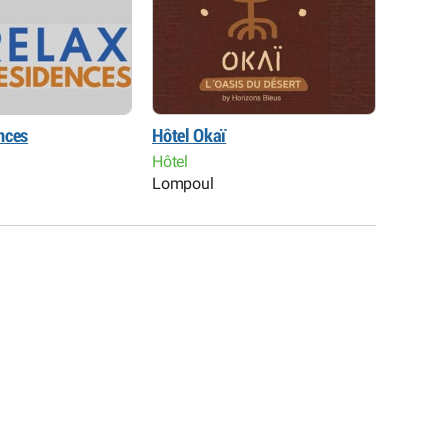
nces
Hôtel Okaï
Rêve d
Hôtel
Campem
Lompoul
Lompo