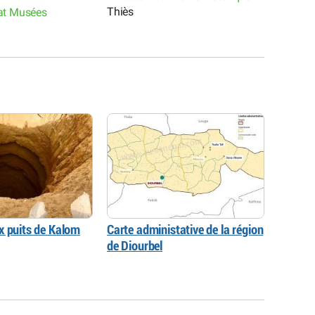
Thiès
nat Musées
Art et 
Thiès
x puits de Kalom
Carte administative de la région
de Diourbel