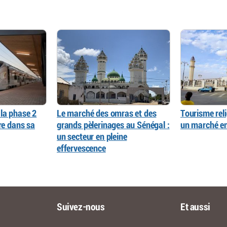
la phase 2
Le marché des omras et des
Tourisme reli
re dans sa
grands pèlerinages au Sénégal :
un marché en
un secteur en pleine
effervescence
Suivez-nous
Et aussi