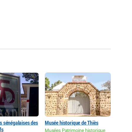
 sénégalaises des
Musée historique de Thiès
Manufa
fs
arts dé
Musées Patrimoine historique