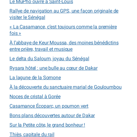
Le MuPho ouvre à Saint-Louis
Rallye de navigation au GPS, une façon originale de
visiter le Sénégal
« La Casamance, c’est toujours comme la première
fois »
À l’abbaye de Keur Moussa, des moines bénédictins
entre prière, travail et musique
Le delta du Saloum, joyau du Sénégal
Rysara hôtel : une bulle au cœur de Dakar
La lagune de la Somone
À la découverte du sanctuaire marial de Gouloumbou
Noces de cristal à Gorée
Casamance Écoparc, un poumon vert
Bons plans découvertes autour de Dakar
Sur la Petite côte, le grand bonheur !
Thiès, capitale du rail