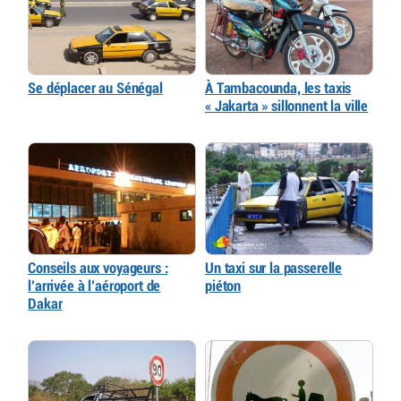
Se déplacer au Sénégal
À Tambacounda, les taxis
« Jakarta » sillonnent la ville
Conseils aux voyageurs :
Un taxi sur la passerelle
l’arrivée à l’aéroport de
piéton
Dakar