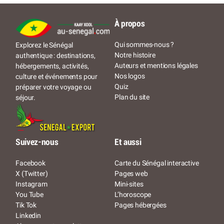
À propos
Qui sommes-nous ?
Explorez le Sénégal
Notre histoire
authentique : destinations,
Auteurs et mentions légales
hébergements, activités,
Nos logos
culture et événements pour
Quiz
préparer votre voyage ou
Plan du site
séjour.
Suivez-nous
Et aussi
Facebook
Carte du Sénégal interactive
X (Twitter)
Pages web
Instagram
Mini-sites
You Tube
L’horoscope
Tik Tok
Pages hébergées
Linkedin