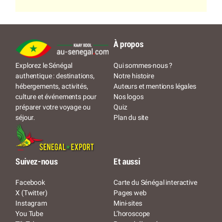
À propos
Qui sommes-nous ?
Explorez le Sénégal
Notre histoire
authentique : destinations,
Auteurs et mentions légales
hébergements, activités,
Nos logos
culture et événements pour
Quiz
préparer votre voyage ou
Plan du site
séjour.
Suivez-nous
Et aussi
Facebook
Carte du Sénégal interactive
X (Twitter)
Pages web
Instagram
Mini-sites
You Tube
L’horoscope