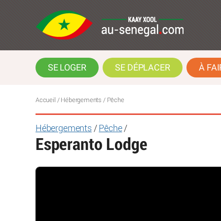
SE LOGER
SE DÉPLACER
À FAI
Accueil
/ Hébergements / Pêche
Hébergements
/
Pêche
/
Esperanto Lodge