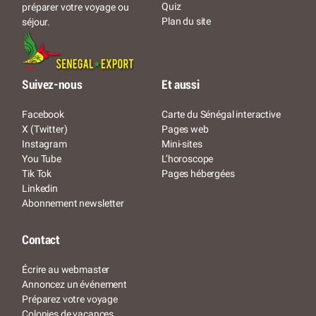
Quiz
préparer votre voyage ou
Plan du site
séjour.
Suivez-nous
Et aussi
Facebook
Carte du Sénégal interactive
X (Twitter)
Pages web
Instagram
Mini-sites
You Tube
L’horoscope
Tik Tok
Pages hébergées
Linkedin
Abonnement newsletter
Contact
Écrire au webmaster
Annoncez un événement
Préparez votre voyage
Colonies de vacances