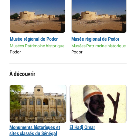
Musée régional de Podor
Musée régional de Podor
M
ue
Musées Patrimoine historique
Musées Patrimoine historique
M
Podor
Podor
P
À découvrir
Monuments historiques et
El Hadj Omar
sites classés du Sénégal