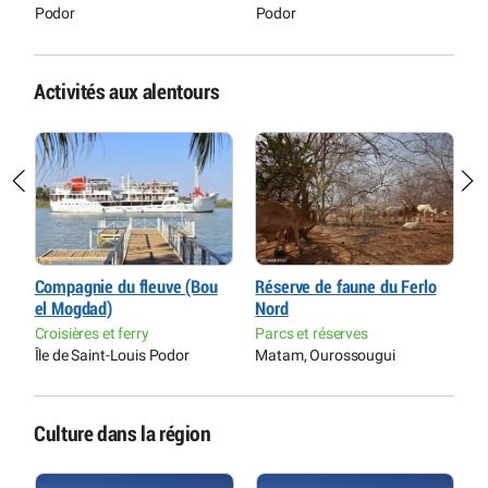
Podor
Podor
P
Activités aux alentours
Compagnie du fleuve (Bou
Réserve de faune du Ferlo
R
el Mogdad)
Nord
d
Croisières et ferry
Parcs et réserves
P
Île de Saint-Louis Podor
Matam, Ourossougui
P
Culture dans la région