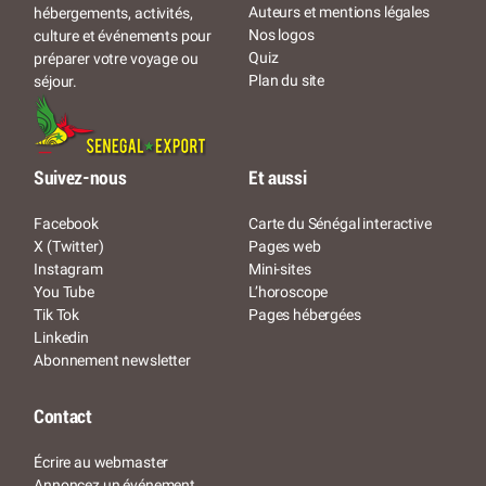
Auteurs et mentions légales
hébergements, activités,
Nos logos
culture et événements pour
Quiz
préparer votre voyage ou
Plan du site
séjour.
Suivez-nous
Et aussi
Facebook
Carte du Sénégal interactive
X (Twitter)
Pages web
Instagram
Mini-sites
You Tube
L’horoscope
Tik Tok
Pages hébergées
Linkedin
Abonnement newsletter
Contact
Écrire au webmaster
Annoncez un événement