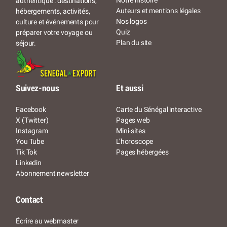
Notre histoire
authentique : destinations,
Auteurs et mentions légales
hébergements, activités,
Nos logos
culture et événements pour
Quiz
préparer votre voyage ou
Plan du site
séjour.
Suivez-nous
Et aussi
Facebook
Carte du Sénégal interactive
X (Twitter)
Pages web
Instagram
Mini-sites
You Tube
L’horoscope
Tik Tok
Pages hébergées
Linkedin
Abonnement newsletter
Contact
Écrire au webmaster