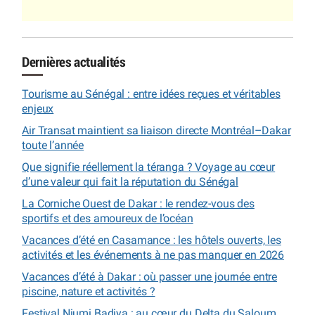
Dernières actualités
Tourisme au Sénégal : entre idées reçues et véritables
enjeux
Air Transat maintient sa liaison directe Montréal–Dakar
toute l’année
Que signifie réellement la téranga ? Voyage au cœur
d’une valeur qui fait la réputation du Sénégal
La Corniche Ouest de Dakar : le rendez-vous des
sportifs et des amoureux de l’océan
Vacances d’été en Casamance : les hôtels ouverts, les
activités et les événements à ne pas manquer en 2026
Vacances d’été à Dakar : où passer une journée entre
piscine, nature et activités ?
Festival Niumi Badiya : au cœur du Delta du Saloum,