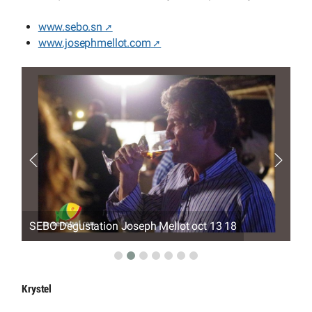
www.sebo.sn
www.josephmellot.com
SEBO Dégustation Joseph Mellot oct 13 18
SE
Krystel