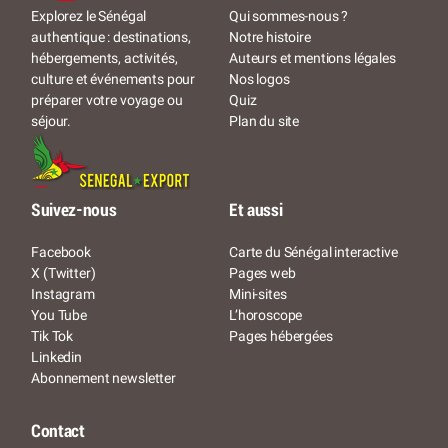
Qui sommes-nous ?
Explorez le Sénégal
Notre histoire
authentique : destinations,
Auteurs et mentions légales
hébergements, activités,
Nos logos
culture et événements pour
Quiz
préparer votre voyage ou
Plan du site
séjour.
Suivez-nous
Et aussi
Facebook
Carte du Sénégal interactive
X (Twitter)
Pages web
Instagram
Mini-sites
You Tube
L’horoscope
Tik Tok
Pages hébergées
Linkedin
Abonnement newsletter
Contact