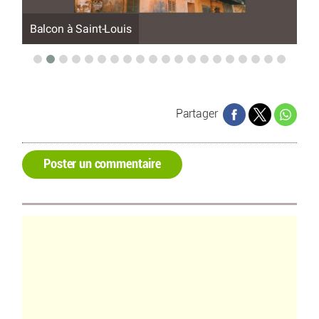
Balcon à Saint-Louis
Ba
Partager
Poster un commentaire