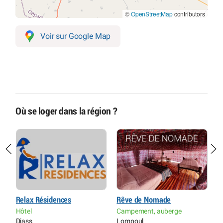
©
OpenStreetMap
contributors
Voir sur Google Map
Où se loger dans la région ?
Relax Résidences
Rêve de Nomade
H
Hôtel
Campement, auberge
H
Diass
Lompoul
L