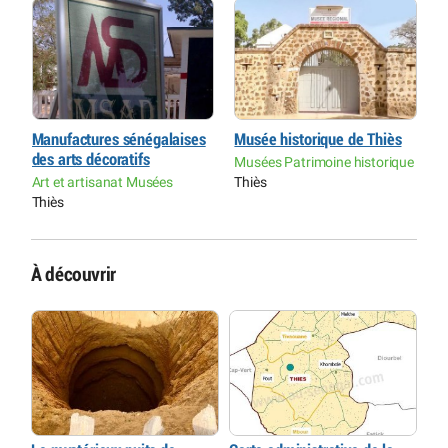
Manufactures sénégalaises
Musée historique de Thiès
M
des arts décoratifs
d
ue
Musées Patrimoine historique
Art et artisanat Musées
Thiès
A
Thiès
T
À découvrir