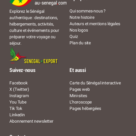
Qui sommes-nous ?
Explorez le Sénégal
Notre histoire
authentique : destinations,
Auteurs et mentions légales
hébergements, activités,
Nos logos
culture et événements pour
Quiz
préparer votre voyage ou
Plan du site
séjour.
Suivez-nous
Et aussi
Facebook
Carte du Sénégal interactive
X (Twitter)
Pages web
Instagram
Mini-sites
You Tube
L’horoscope
Tik Tok
Pages hébergées
Linkedin
Abonnement newsletter