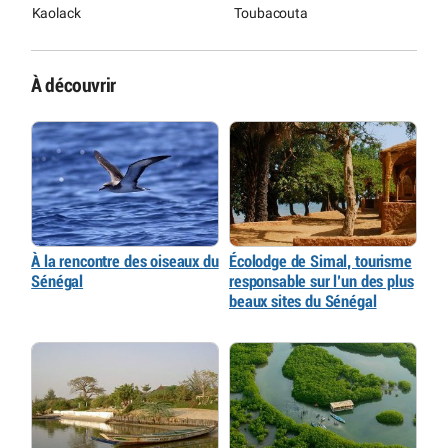
Kaolack
Toubacouta
À découvrir
À la rencontre des oiseaux du
Écolodge de Simal, tourisme
Sénégal
responsable sur l’un des plus
beaux sites du Sénégal