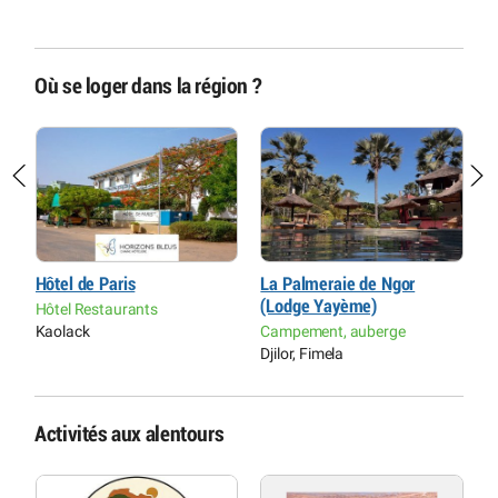
Où se loger dans la région ?
Hôtel de Paris
La Palmeraie de Ngor
L
(Lodge Yayème)
Hôtel Restaurants
H
Kaolack
Campement, auberge
P
Djilor, Fimela
Activités aux alentours