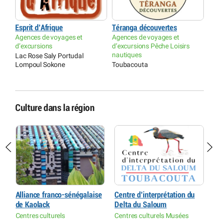
Esprit d’Afrique
Téranga découvertes
Agences de voyages et
Agences de voyages et
d’excursions
d’excursions Pêche Loisirs
nautiques
Lac Rose Saly Portudal
Lompoul Sokone
Toubacouta
Culture dans la région
Alliance franco-sénégalaise
Centre d’interprétation du
É
de Kaolack
Delta du Saloum
M
Centres culturels
Centres culturels Musées
F