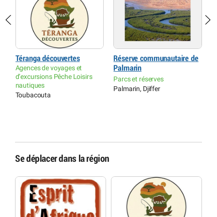
Téranga découvertes
Réserve communautaire de
P
Agences de voyages et
Palmarin
S
d’excursions Pêche Loisirs
Parcs et réserves
P
nautiques
Palmarin, Djiffer
P
Toubacouta
r
N
L
S
M
Se déplacer dans la région