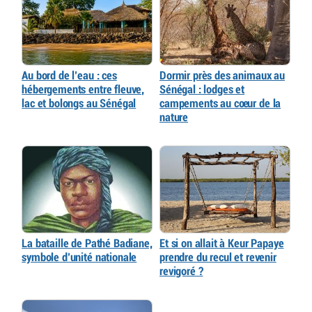
Au bord de l’eau : ces
Dormir près des animaux au
hébergements entre fleuve,
Sénégal : lodges et
lac et bolongs au Sénégal
campements au cœur de la
nature
La bataille de Pathé Badiane,
Et si on allait à Keur Papaye
symbole d’unité nationale
prendre du recul et revenir
revigoré ?