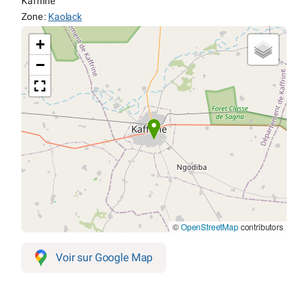
Kaffrine
Zone :
Kaolack
+
−
©
OpenStreetMap
contributors
Voir sur Google Map