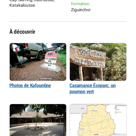
formation
Katakalousse
Ziguinchor
À découvrir
Photos de Kafountine
Casamance Écoparc, un
poumon vert