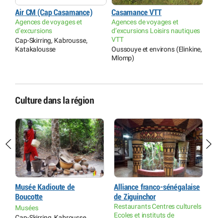
Air CM (Cap Casamance)
Casamance VTT
Agences de voyages et
Agences de voyages et
d’excursions
d’excursions Loisirs nautiques
VTT
Cap-Skirring, Kabrousse,
Katakalousse
Oussouye et environs (Elinkine,
Mlomp)
Culture dans la région
Musée Kadioute de
Alliance franco-sénégalaise
C
Boucotte
de Ziguinchor
M
Restaurants Centres culturels
Musées
O
Ecoles et instituts de
(
Cap-Skirring, Kabrousse,