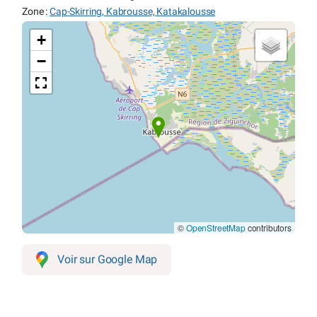
Zone :
Cap-Skirring, Kabrousse, Katakalousse
+
−
©
OpenStreetMap
contributors
Voir sur Google Map