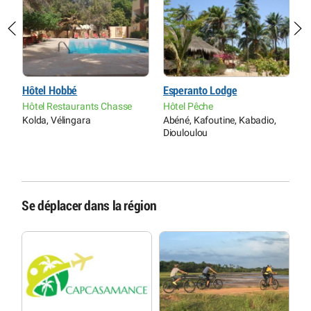
Hôtel Hobbé
Esperanto Lodge
E
Hôtel Restaurants Chasse
Hôtel Pêche
P
Kolda, Vélingara
Abéné, Kafoutine, Kabadio,
C
Diouloulou
K
Se déplacer dans la région