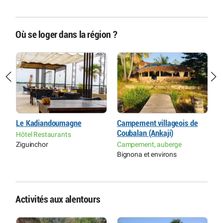
Où se loger dans la région ?
Le Kadiandoumagne
Campement villageois de
H
Coubalan (Ankaji)
Z
Hôtel Restaurants
C
Ziguinchor
Campement, auberge
R
Bignona et environs
Z
Activités aux alentours