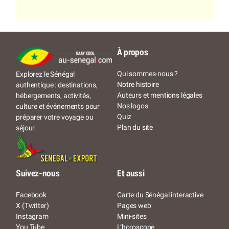
À propos
Qui sommes-nous ?
Explorez le Sénégal
Notre histoire
authentique : destinations,
Auteurs et mentions légales
hébergements, activités,
Nos logos
culture et événements pour
Quiz
préparer votre voyage ou
Plan du site
séjour.
Suivez-nous
Et aussi
Facebook
Carte du Sénégal interactive
X (Twitter)
Pages web
Instagram
Mini-sites
You Tube
L’horoscope