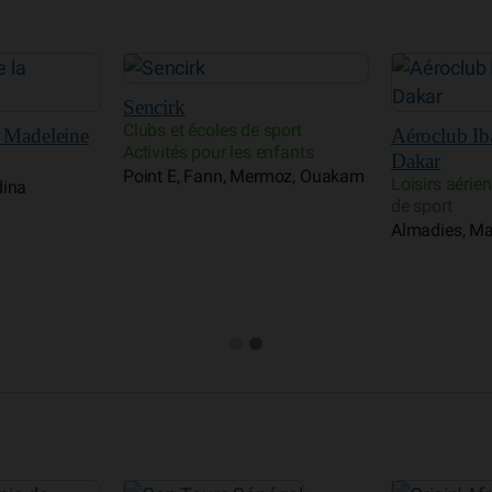
sport
Aéroclub Iba Gueye de
Parc foresti
enfants
Dakar
de Hann
rmoz, Ouakam
Loisirs aériens Clubs et écoles
Parcs et rése
de sport
Hann, Bel air
Almadies, Mamelles, Ngor, Yoff
Parcelles ass