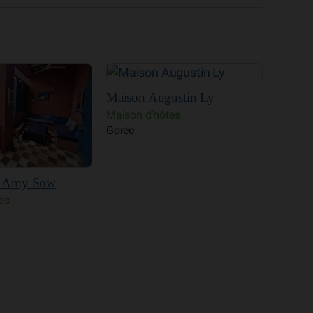
ustin Ly
Chez Coumbis
Auber
es
Maison d'hôtes
Campem
Gorée
SICAP,