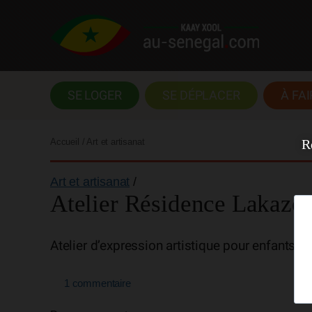
SE LOGER
SE DÉPLACER
À FAI
R
Accueil
/ Art et artisanat
Art et artisanat
/
Atelier Résidence Lakaze
Atelier d’expression artistique pour enfants
1 commentaire