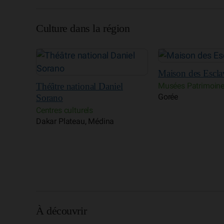
Culture dans la région
Maison des Esclaves
Espace Trames
l
Musées Patrimoine historique
Art et artisanat
Gorée
Dakar Plateau, Mé
À découvrir