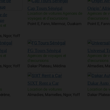
Cap Tours Sénégal
Origin’ Afri
Location de voitures Agences de
Agences de v
e de
voyages et d’excursions
d’excursions
que
Point E, Fann, Mermoz, Ouakam
Point E, Fan
s et
, Ngor, Yoff
égal
FG Tours Sénégal
Universal T
s et
Agences de voyages et
Agences de v
d’excursions
d’excursions
, Ngor, Yoff
Dakar Plateau, Médina
Almadies, Ma
SIXT Rent a Car
Dakar Auto 
es
Location de voitures
Location de v
érène,
Almadies, Mamelles, Ngor, Yoff
Dakar Platea