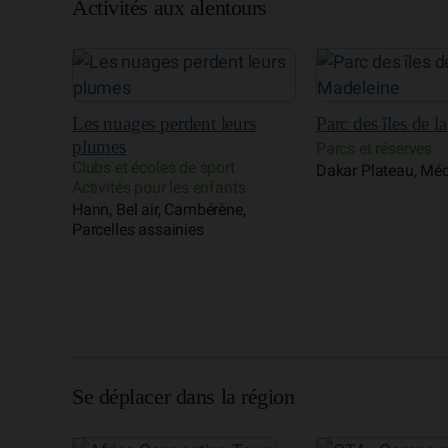
Activités aux alentours
Sencirk
Clubs et écoles de 
rs
Parc des îles de la Madeleine
Activités pour les 
Parcs et réserves
Point E, Fann, Me
Dakar Plateau, Médina
s
,
Se déplacer dans la région