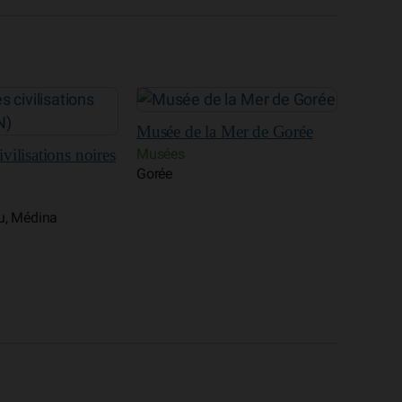
 Mer de Gorée
Maison de Senghor
Place 
Musées
Centres
Point E, Fann, Mermoz, Ouakam
Point 