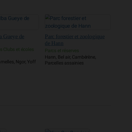
Chaloupe de Gorée
er et zoologique
Croisières et ferry
Fédéra
Gorée
badmin
Fédérat
rves
écoles 
, Cambérène,
Almadie
ainies