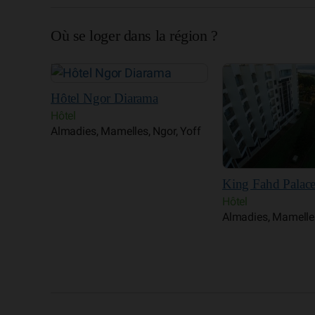
Où se loger dans la région ?
Pullman Dakar T
Hôtel
, Yoff
Dakar Plateau, Mé
King Fahd Palace
Hôtel
Almadies, Mamelles, Ngor, Yoff