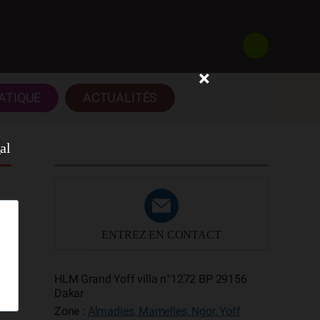
×
ATIQUE
ACTUALITÉS
al
ENTREZ EN CONTACT
HLM Grand Yoff villa n°1272 BP 29156
Dakar
Zone :
Almadies, Mamelles, Ngor, Yoff