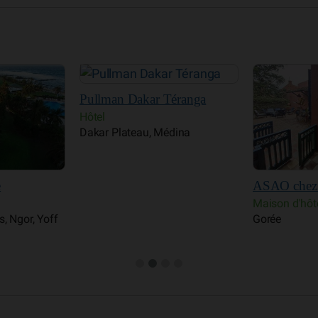
éranga
Maison Aug
Maison d'hôt
dina
Gorée
ASAO chez Amy Sow
Maison d'hôtes
Gorée