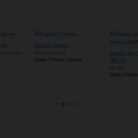
Musée de la
Musée des civilisations noires
Musées
dina
Gorée
(MCN)
Musées
Dakar Plateau, Médina