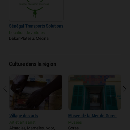
Sénégal Transports Solutions
Location de voitures
Dakar Plateau, Médina
Culture dans la région
Village des arts
Musée de la Mer de Gorée
M
Art et artisanat
Musées
M
ue
Almadies, Mamelles, Ngor,
Gorée
G