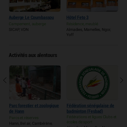
Auberge Le Coumbassou
Hôtel Feto 3
N
Campement, auberge
Résidence, meublé
H
SICAP, VDN
Almadies, Mamelles, Ngor,
D
Yoff
Activités aux alentours
Parc forestier et zoologique
Fédération sénégalaise de
C
de Hann
badminton (Fesbad)
Z
Fédérations et ligues Clubs et
Parcs et réserves
C
écoles de sport
Hann, Bel air, Cambérène,
D