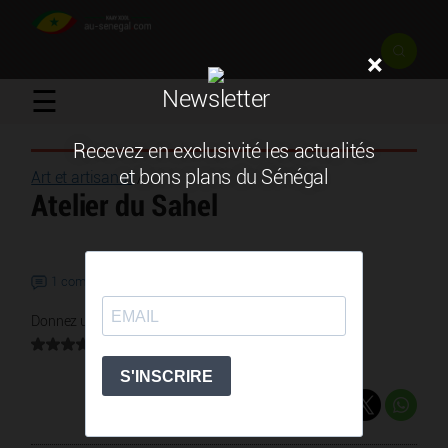
×
☰
Newsletter
Recevez en exclusivité les actualités
et bons plans du Sénégal
Art et artisanat
/
Atelier du Sahel
1 commentaire
Donnez une note
0 vote
Partager