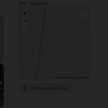
Zone :
Ziguinchor
+
−
©
OpenStreetMap
contributors
Voir sur Google Map