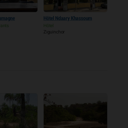
oumagne
Hôtel Ndaary Khassoum
Campem
rants
Hôtel
Campem
Ziguinchor
Oussouy
Mlomp