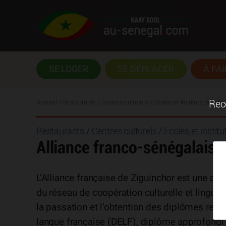
SE LOGER
SE DÉPLACER
À FAI
Accueil
/ Restaurants / Centres culturels / Ecoles et instituts de for
Rece
Restaurants
/
Centres culturels
/
Ecoles et instit
Alliance franco-sénégalaise
L’Alliance française de Ziguinchor est une assoc
du réseau de coopération culturelle et lingui
la passation et l’obtention des diplômes reco
langue française (DELF), diplôme approfondi 