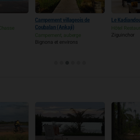
Campement villageois de
Le Kadiand
Coubalan (Ankaji)
 Chasse
Hôtel Restau
Ziguinchor
Campement, auberge
Bignona et environs