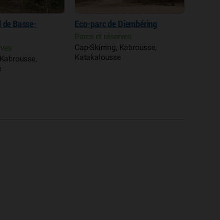
l de Basse-
Eco-parc de Diembéring
Hôtel 
Parcs et réserves
Hôtel R
Cap-Skirring, Kabrousse,
Kolda, 
rves
Katakalousse
 Kabrousse,
e