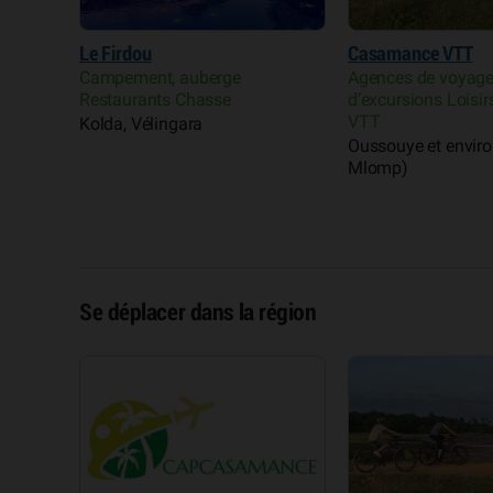
Le Firdou
Casamance VTT
Campement, auberge
Agences de voyage
Restaurants Chasse
d’excursions Loisir
o,
VTT
Kolda, Vélingara
Oussouye et environ
Mlomp)
Se déplacer dans la région