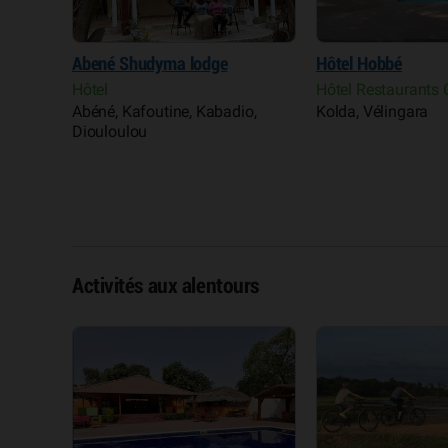
ng
Abené Shudyma lodge
Hôtel Hobbé
Hôtel
Hôtel Restaurants
Abéné, Kafoutine, Kabadio,
Kolda, Vélingara
Diouloulou
Activités aux alentours