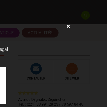
×
ATIQUE
ACTUALITÉS
négal
CONTACTER
SITE WEB
ur
Avenue Djignabo, Ziguinchor
Tél. : (221) 33 991 28 23 / 78 597 84 48