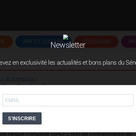
RE
ART ET CULTURE
DÉCOUVRIR
PR
Newsletter
mation
vez en exclusivité les actualités et bons plans du Sé
uts de formation
/
 de Ziguinchor
iation de droit local à but non lucratif. Elle fait partie
stique sénégambien. C’est un centre agréé d’examen po
nnus au niveau international : diplôme d’études en
de langue française (DALF), test de connaissance du