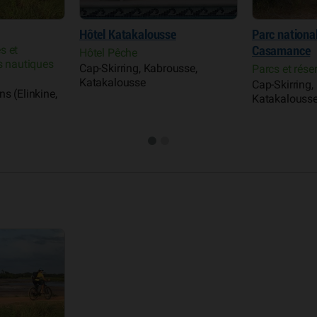
Hôtel Katakalousse
Parc nationa
s et
Casamance
Hôtel Pêche
s nautiques
Cap-Skirring, Kabrousse,
Parcs et rése
Katakalousse
Cap-Skirring,
s (Elinkine,
Katakalouss