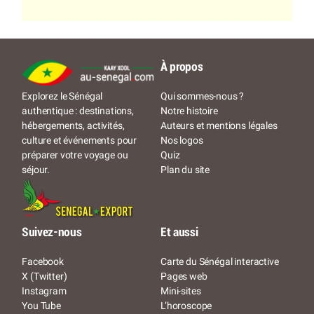
À propos
Qui sommes-nous ?
Explorez le Sénégal
Notre histoire
authentique : destinations,
Auteurs et mentions légales
hébergements, activités,
Nos logos
culture et événements pour
Quiz
préparer votre voyage ou
Plan du site
séjour.
Suivez-nous
Et aussi
Facebook
Carte du Sénégal interactive
X (Twitter)
Pages web
Instagram
Mini-sites
You Tube
L’horoscope