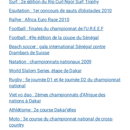
Surf : 2e édition du Rip Curl Ngor Surf Trophy
Equitation : 1er concours de sauts d’obstacles 2010
Rallye : Africa Euro Race 2010
Football : finales du championnat de l’U.R.E.E.F
Football : 49e édition de la coupe du Sénégal
Beach soccer : gala international Sénégal contre
Diambars de Suisse
Natation : championnats nationaux 2009
World Slalom Series, étape de Dakar
Rugby : 5e journée D1 et 4e journée D2 du championnat
national
Viet vo dao : 2èmes championnats d’Afrique des
nations à Dakar
Athlétisme : 2e course Dakar’elles
Moto : 3e course du championnat national de cross-
country