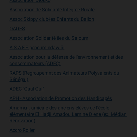
Association Diokko
Association de Solidarité Intégrée Rurale
Assoc Skippy club-les Enfants du Ballon
OADES
Association Solidarité îles du Saloum
A.S.A.F.E pencum ndaw ñi
Association pour la défense de l’environnement et des
consommateurs (ADEC)
RAPS (Regroupemnt des Animateurs Polyvalents du
Sénégal)
ADEC "Gaal-Gui"
APH - Association de Promotion des Handicapés
Amamer : amicale des anciens élèves de l’école
élémentaire El Hadji Amadou Lamine Diene (ex. Médian
Rénovation)
Accro Roller