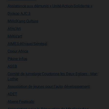
Assistance aux démunis « Unité-Action-Solidarité »
Djokoo AJC 3
Mélo’Kang Culture
Afric’Art
Métis’art
AIMES-Afrique/Sénégal
Coeur Africa
Pikine Infos
ASEB
Comité de jumelage Courtonne les Deux Eglises - Mar-
Lothie
Association de jeunes pour l’auto développement
ADET
Abene Festivalo