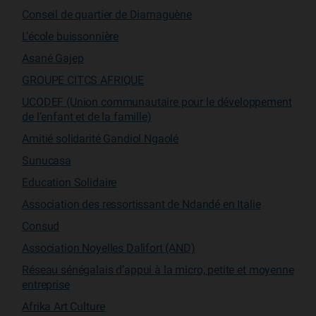
Conseil de quartier de Diamaguène
L’école buissonnière
Asané Gajep
GROUPE CITCS AFRIQUE
UCODEF (Union communautaire pour le développement
de l’enfant et de la famille)
Amitié solidarité Gandiol Ngaolé
Sunucasa
Education Solidaire
Association des ressortissant de Ndandé en Italie
Consud
Association Noyelles Dalifort (AND)
Réseau sénégalais d’appui à la micro, petite et moyenne
entreprise
Afrika Art Culture