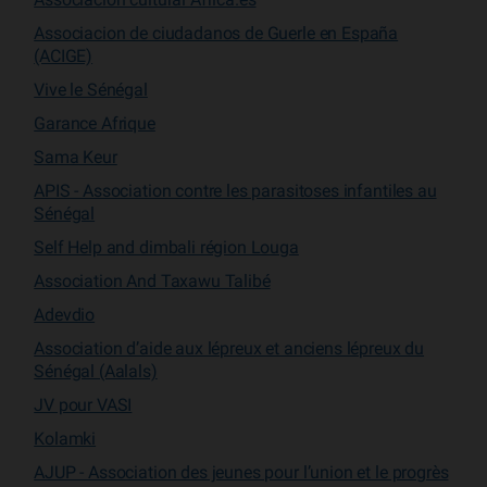
Associacion de ciudadanos de Guerle en España
(ACIGE)
Vive le Sénégal
Garance Afrique
Sama Keur
APIS - Association contre les parasitoses infantiles au
Sénégal
Self Help and dimbali région Louga
Association And Taxawu Talibé
Adevdio
Association d’aide aux lépreux et anciens lépreux du
Sénégal (Aalals)
JV pour VASI
Kolamki
AJUP - Association des jeunes pour l’union et le progrès