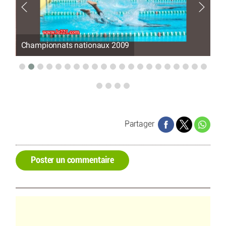
Championnats nationaux 2009
Ch
Partager
Poster un commentaire