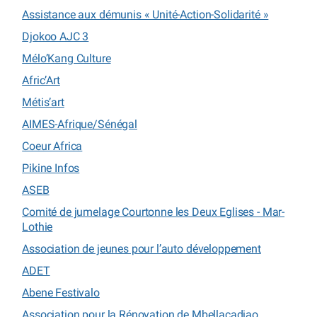
Assistance aux démunis « Unité-Action-Solidarité »
Djokoo AJC 3
Mélo’Kang Culture
Afric’Art
Métis’art
AIMES-Afrique/Sénégal
Coeur Africa
Pikine Infos
ASEB
Comité de jumelage Courtonne les Deux Eglises - Mar-
Lothie
Association de jeunes pour l’auto développement
ADET
Abene Festivalo
Association pour la Rénovation de Mbellacadiao