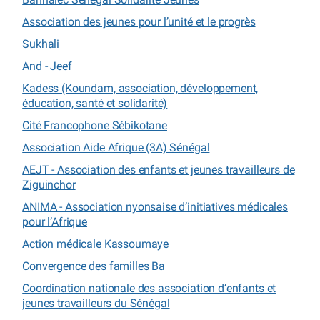
Association des jeunes pour l’unité et le progrès
Sukhali
And - Jeef
Kadess (Koundam, association, développement,
éducation, santé et solidarité)
Cité Francophone Sébikotane
Association Aide Afrique (3A) Sénégal
AEJT - Association des enfants et jeunes travailleurs de
Ziguinchor
ANIMA - Association nyonsaise d’initiatives médicales
pour l’Afrique
Action médicale Kassoumaye
Convergence des familles Ba
Coordination nationale des association d’enfants et
jeunes travailleurs du Sénégal