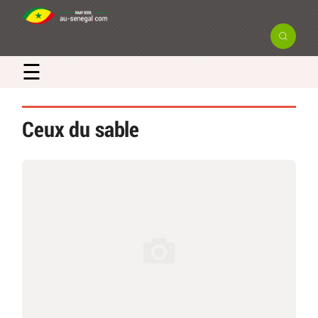
×
☰
Newsletter
Ceux du sable
Recevez en exclusivité les actualités
et bons plans du Sénégal