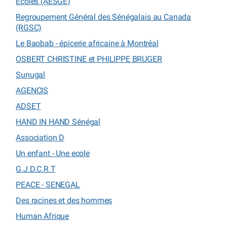
Écoles (AESGE)
Regroupement Général des Sénégalais au Canada
(RGSC)
Le Baobab - épicerie africaine à Montréal
OSBERT CHRISTINE et PHILIPPE BRUGER
Sunugal
AGENCIS
ADSET
HAND IN HAND Sénégal
Association D
Un enfant - Une ecole
G.J.D.C.R.T
PEACE - SENEGAL
Des racines et des hommes
Human Afrique