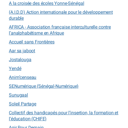
A la croisée des écoles Yonne-Sénégal
(A.I.D.D) Action internationale pour le développement
durable
AFRICA - Association française interculturelle contre
l’analphabétisme en Afrique
Accueil sans Frontières
Aar sa jaboot
Jostalouga
Yendé
Anim’censeau
SENumérique (Sénégal-Numérique)
Sunugaal
Soleil Partage
Collectif des handicapés pour l’insertion, la formation et
l’éducation (CHIFE)
Agir Pour Demain