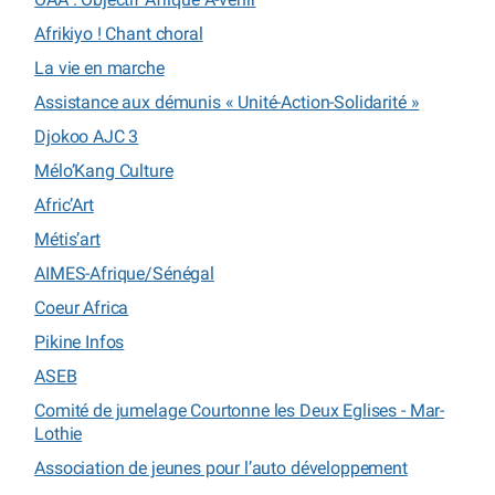
Afrikiyo ! Chant choral
La vie en marche
Assistance aux démunis « Unité-Action-Solidarité »
Djokoo AJC 3
Mélo’Kang Culture
Afric’Art
Métis’art
AIMES-Afrique/Sénégal
Coeur Africa
Pikine Infos
ASEB
Comité de jumelage Courtonne les Deux Eglises - Mar-
Lothie
Association de jeunes pour l’auto développement