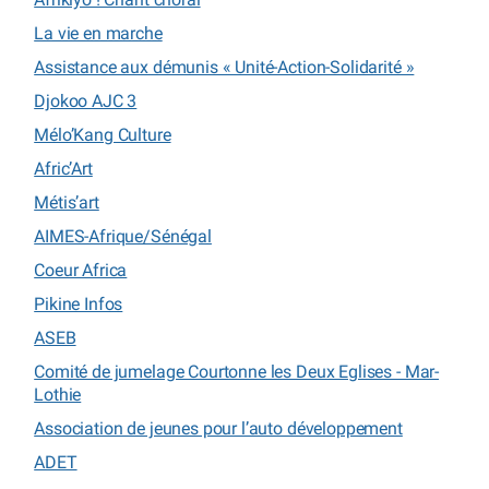
La vie en marche
Assistance aux démunis « Unité-Action-Solidarité »
Djokoo AJC 3
Mélo’Kang Culture
Afric’Art
Métis’art
AIMES-Afrique/Sénégal
Coeur Africa
Pikine Infos
ASEB
Comité de jumelage Courtonne les Deux Eglises - Mar-
Lothie
Association de jeunes pour l’auto développement
ADET