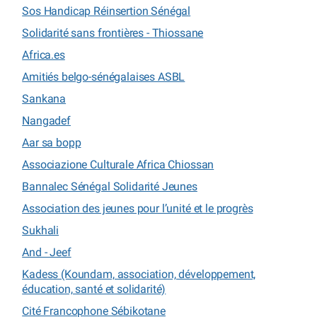
Sos Handicap Réinsertion Sénégal
Solidarité sans frontières - Thiossane
Africa.es
Amitiés belgo-sénégalaises ASBL
Sankana
Nangadef
Aar sa bopp
Associazione Culturale Africa Chiossan
Bannalec Sénégal Solidarité Jeunes
Association des jeunes pour l’unité et le progrès
Sukhali
And - Jeef
Kadess (Koundam, association, développement,
éducation, santé et solidarité)
Cité Francophone Sébikotane