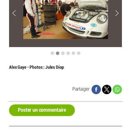
6H
Alex Gaye - Photos : Jules Diop
Partager
Poster un commentaire