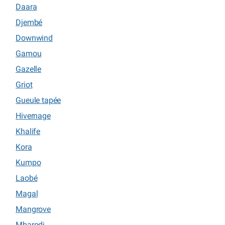
Daara
Djembé
Downwind
Gamou
Gazelle
Griot
Gueule tapée
Hivernage
Khalife
Kora
Kumpo
Laobé
Magal
Mangrove
Mbarodi