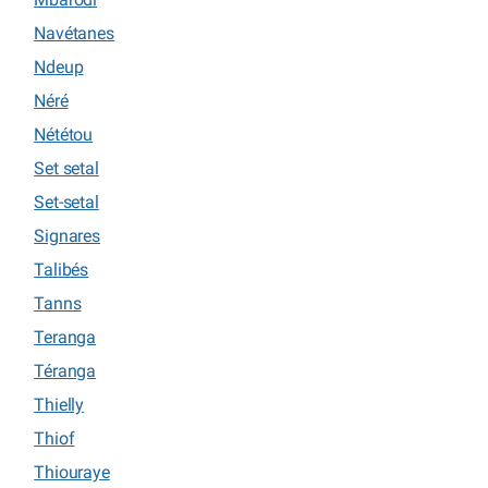
Navétanes
Ndeup
Néré
Nététou
Set setal
Set-setal
Signares
Talibés
Tanns
Teranga
Téranga
Thielly
Thiof
Thiouraye