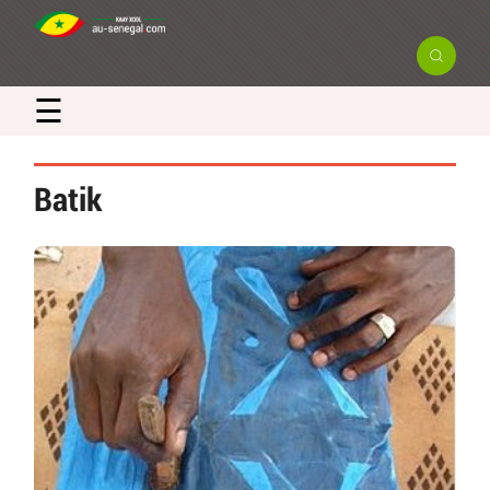
☰
Batik